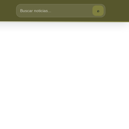
⌕
Buscar