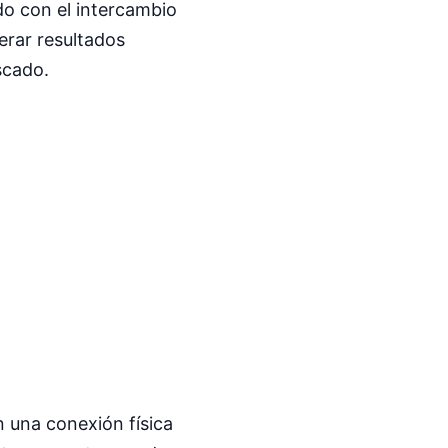
do con el intercambio
nerar resultados
scado.
n una conexión física