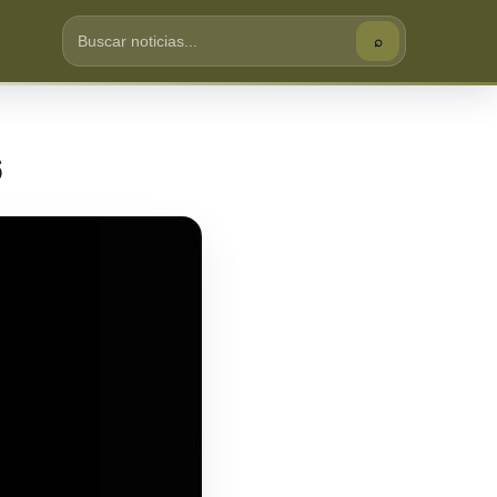
⌕
Buscar
6