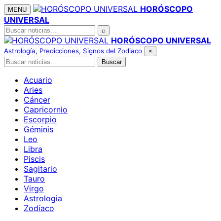
Saltar
HORÓSCOPO
MENU
al
UNIVERSAL
contenido
Buscar
⌕
HORÓSCOPO UNIVERSAL
Astrología, Predicciones, Signos del Zodiaco
×
Buscar
Buscar
Acuario
Aries
Cáncer
Capricornio
Escorpio
Géminis
Leo
Libra
Piscis
Sagitario
Tauro
Virgo
Astrologia
Zodíaco