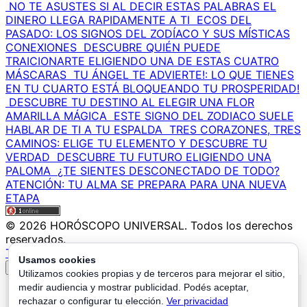
NO TE ASUSTES SI AL DECIR ESTAS PALABRAS EL
DINERO LLEGA RAPIDAMENTE A TI
ECOS DEL
PASADO: LOS SIGNOS DEL ZODÍACO Y SUS MÍSTICAS
CONEXIONES
DESCUBRE QUIÉN PUEDE
TRAICIONARTE ELIGIENDO UNA DE ESTAS CUATRO
MÁSCARAS
TU ÁNGEL TE ADVIERTE!: LO QUE TIENES
EN TU CUARTO ESTÁ BLOQUEANDO TU PROSPERIDAD!
DESCUBRE TU DESTINO AL ELEGIR UNA FLOR
AMARILLA MÁGICA
ESTE SIGNO DEL ZODIACO SUELE
HABLAR DE TI A TU ESPALDA
TRES CORAZONES, TRES
CAMINOS: ELIGE TU ELEMENTO Y DESCUBRE TU
VERDAD
DESCUBRE TU FUTURO ELIGIENDO UNA
PALOMA
¿TE SIENTES DESCONECTADO DE TODO?
ATENCIÓN: TU ALMA SE PREPARA PARA UNA NUEVA
ETAPA
© 2026 HORÓSCOPO UNIVERSAL. Todos los derechos
reservados.
TU LECTURA AQUI
Usamos cookies
↑
Utilizamos cookies propias y de terceros para mejorar el sitio,
medir audiencia y mostrar publicidad. Podés aceptar,
Política de Privacidad
|
Política de Cookies
|
Configurar
rechazar o configurar tu elección.
Ver privacidad