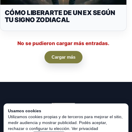
CÓMO LIBERARTE DE UN EX SEGÚN
TU SIGNO ZODIACAL
No se pudieron cargar más entradas.
Cargar más
Usamos cookies
Utilizamos cookies propias y de terceros para mejorar el sitio,
medir audiencia y mostrar publicidad. Podés aceptar,
© 2026 HORÓSCOPO UNIVERSAL. Todos los derechos
rechazar o configurar tu elección.
Ver privacidad
reservados.