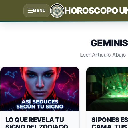
Saltar
HORÓSCOPO U
MENU
al
contenido
GEMINIS
Leer Artículo Abajo
LO QUE REVELA TU
SI PONES E
SIGNO DEL ZODIACO
CAMA, TUS