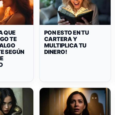
A QUE
PON ESTO EN TU
IGO TE
CARTERA Y
 ALGO
MULTIPLICA TU
E SEGÚN
DINERO!
DE
O