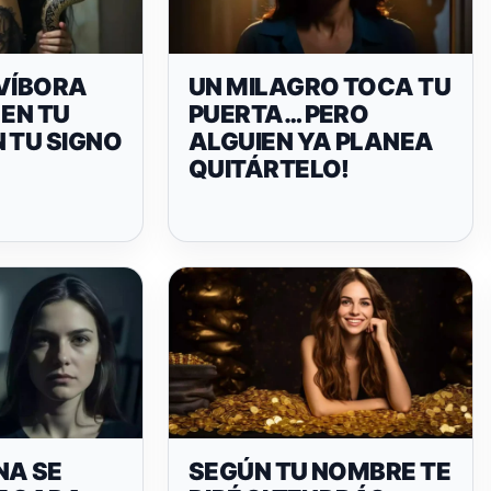
 VÍBORA
UN MILAGRO TOCA TU
 EN TU
PUERTA… PERO
 TU SIGNO
ALGUIEN YA PLANEA
QUITÁRTELO!
NA SE
SEGÚN TU NOMBRE TE