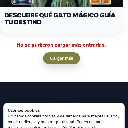
DESCUBRE QUÉ GATO MÁGICO GUÍA
TU DESTINO
No se pudieron cargar más entradas.
Cargar más
Usamos cookies
Utilizamos cookies propias y de terceros para mejorar el sitio,
medir audiencia y mostrar publicidad. Podés aceptar,
© 2026 HORÓSCOPO UNIVERSAL. Todos los derechos
rechazar o configurar tu elección.
Ver privacidad