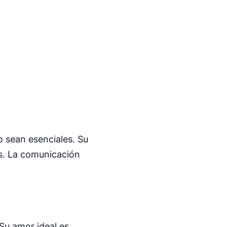
o sean esenciales. Su
os. La comunicación
Su amor ideal es