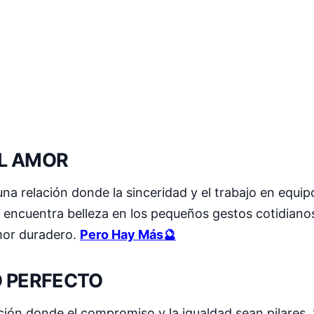
EL AMOR
una relación donde la sinceridad y el trabajo en equip
n y encuentra belleza en los pequeños gestos cotidian
mor duradero.
Pero Hay Más🔮
O PERFECTO
ción donde el compromiso y la igualdad sean pilares. 