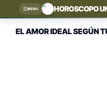
Saltar
HORÓSCOPO U
MENU
al
contenido
EL AMOR IDEAL SEGÚN T