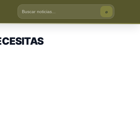
⌕
Buscar
ECESITAS