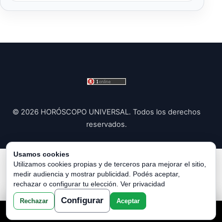
© 2026 HORÓSCOPO UNIVERSAL. Todos los derechos
reservados.
Usamos cookies
Política de Privacidad
|
Política de Cookies
|
Configurar
Utilizamos cookies propias y de terceros para mejorar el sitio,
medir audiencia y mostrar publicidad. Podés aceptar,
Cookies
|
Términos y Condiciones
|
Contacto
|
Sobre
rechazar o configurar tu elección.
Ver privacidad
Nosotros
|
Aviso Legal
Configurar
Rechazar
Aceptar
TU LECTURA AQUI