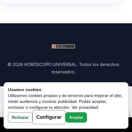
© 2026 HORÓSCOPO UNIVERSAL. Todos los derechos
reservados.
Usamos cookies
Política de Privacidad
|
Política de Cookies
|
Configurar
Utilizamos cookies propias y de terceros para mejorar el sitio,
medir audiencia y mostrar publicidad. Podés aceptar,
Cookies
|
Términos y Condiciones
|
Contacto
|
Sobre
rechazar o configurar tu elección.
Ver privacidad
Nosotros
|
Aviso Legal
Configurar
Rechazar
Aceptar
TU LECTURA AQUI