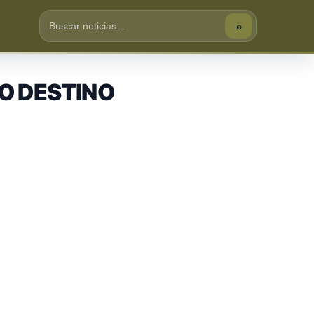
⌕
Buscar
O DESTINO