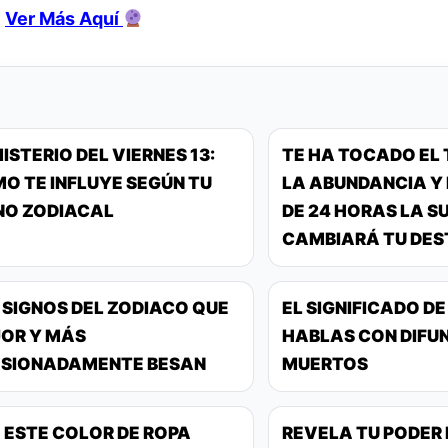
.
Ver Más Aquí
MISTERIO DEL VIERNES 13:
TE HA TOCADO EL 
O TE INFLUYE SEGÚN TU
LA ABUNDANCIA Y
NO ZODIACAL
DE 24 HORAS LA S
CAMBIARÁ TU DES
 SIGNOS DEL ZODIACO QUE
EL SIGNIFICADO D
OR Y MÁS
HABLAS CON DIFU
SIONADAMENTE BESAN
MUERTOS
 ESTE COLOR DE ROPA
REVELA TU PODER 