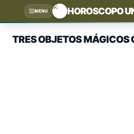
Saltar
HORÓSCOPO U
MENU
al
contenido
TRES OBJETOS MÁGICOS 