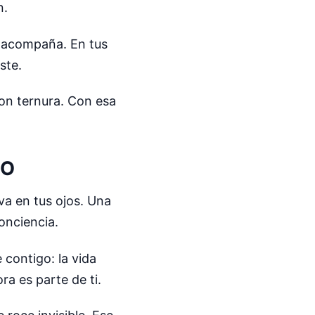
n.
e acompaña. En tus
ste.
Con ternura. Con esa
RO
va en tus ojos. Una
onciencia.
contigo: la vida
a es parte de ti.