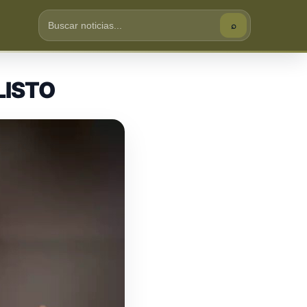
⌕
Buscar
LISTO