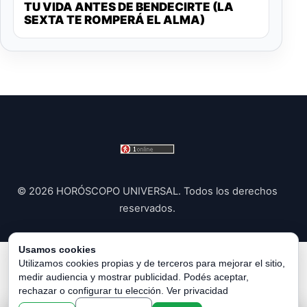
TU VIDA ANTES DE BENDECIRTE (LA
SEXTA TE ROMPERÁ EL ALMA)
© 2026 HORÓSCOPO UNIVERSAL. Todos los derechos
reservados.
Usamos cookies
Política de Privacidad
|
Política de Cookies
|
Configurar
Utilizamos cookies propias y de terceros para mejorar el sitio,
medir audiencia y mostrar publicidad. Podés aceptar,
Cookies
|
Términos y Condiciones
|
Contacto
|
Sobre
rechazar o configurar tu elección.
Ver privacidad
Nosotros
|
Aviso Legal