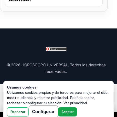
© 2026 HORÓSCOPO UNIVERSAL. Todos los derechos
reservados.
Usamos cookies
Política de Privacidad
|
Política de Cookies
|
Configurar
Utilizamos cookies propias y de terceros para mejorar el sitio,
medir audiencia y mostrar publicidad. Podés aceptar,
Cookies
|
Términos y Condiciones
|
Contacto
|
Sobre
rechazar o configurar tu elección.
Ver privacidad
Nosotros
|
Aviso Legal
Configurar
Rechazar
Aceptar