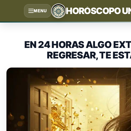
Saltar
HORÓSCOPO U
MENU
al
contenido
EN 24 HORAS ALGO EXT
REGRESAR, TE ES