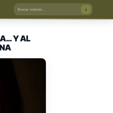
⌕
Buscar
A… Y AL
UNA